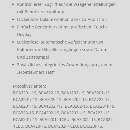
Kontrollierter Zugriff auf die Waageneinstellungen
mit Benutzerverwaltung
Lückenlose Dokumentation dank CalAuditTrail
Einfache Bedienbarkeit mit grafischem Touch-
Display
Lückenlose, automatische Aufzeichnung von
Kalibrier und Nivelliervorgängen sowie Datum-
und Zeitstempel
Zusätzliches integriertes Anwendungsprogramm
„PipetteSmart Test”
Modellvarianten:
BCA2201-1S, BCA822-1S, BCA1202-1S, BCA5201-1S,
BCA2201i-1S, BCA822i-1S, BCA2202-1S, BCA223-1S,
BCA8201-1S, BCA1202i-1S, BCA3202-1S, BCA5201i-1S,
BCA323-1S, BCA4202-1S, BCA2202i-1S, BCA223i-1S,
BCA8201i-1S, BCA2201i-1CEU, BCA3202i-1S, BCA822i-
1CEU, BCA423-1S, BCA1202i-1CEU, BCA323i-1S,