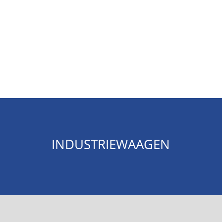
INDUSTRIEWAAGEN