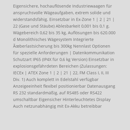
Eigensichere, hochauflösende Industriewaagen für
anspruchsvolle Wägeaufgaben, extrem solide und
widerstandsfähig. Einsetzbar in Ex-Zone 1 | 2 | 21 |
22 (Gase und Stäube) Ablesbarkeit 0,001 bis 0,1 g.
Wägebereich 0,62 bis 35 kg, Auflösungen bis 620.000
d Monolithisches Wägesystem Integrierte
Ãœberlastsicherung bis 300kg Nennlast Optionen
für spezielle Anforderungen | Datenkommunikation
Schutzart IP65 (IP4X für 0,6 kg Version) Einsetzbar in
explosionsgefährdeten Bereichen (Zulassungen:
IECEx | ATEX Zone 1 | 2 | 21 | 22, FM Class I, II, III
Div. 1) Auch komplett in Edelstahl verfügbar
Anzeigeeinheit flexibel positionierbar Datenausgang
RS 232 standardmäßig, auf RS485 oder RS422
umschaltbar Eigensicher Hinterleuchtetes Display
Auch netzunabhängig mit Ex-Akku betreibbar